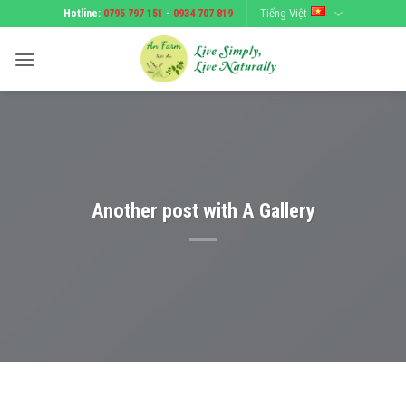
Bỏ
Tiếng Việt
Hotline:
0795 797 151
-
0934 707 819
qua
nội
dung
Another post with A Gallery