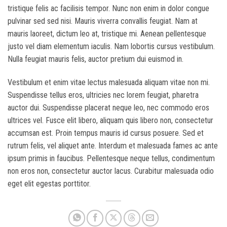
tristique felis ac facilisis tempor. Nunc non enim in dolor congue
pulvinar sed sed nisi. Mauris viverra convallis feugiat. Nam at
mauris laoreet, dictum leo at, tristique mi. Aenean pellentesque
justo vel diam elementum iaculis. Nam lobortis cursus vestibulum.
Nulla feugiat mauris felis, auctor pretium dui euismod in.
Vestibulum et enim vitae lectus malesuada aliquam vitae non mi.
Suspendisse tellus eros, ultricies nec lorem feugiat, pharetra
auctor dui. Suspendisse placerat neque leo, nec commodo eros
ultrices vel. Fusce elit libero, aliquam quis libero non, consectetur
accumsan est. Proin tempus mauris id cursus posuere. Sed et
rutrum felis, vel aliquet ante. Interdum et malesuada fames ac ante
ipsum primis in faucibus. Pellentesque neque tellus, condimentum
non eros non, consectetur auctor lacus. Curabitur malesuada odio
eget elit egestas porttitor.