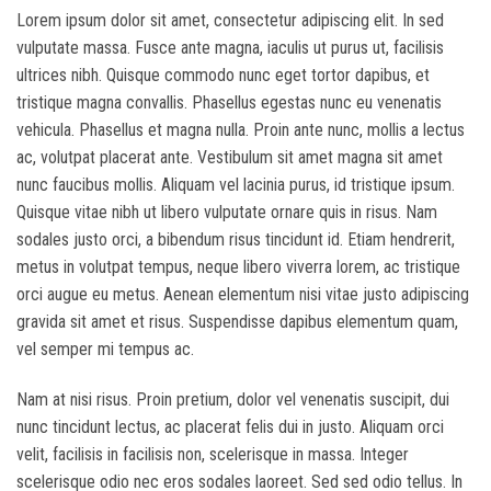
Lorem ipsum dolor sit amet, consectetur adipiscing elit. In sed
vulputate massa. Fusce ante magna, iaculis ut purus ut, facilisis
ultrices nibh. Quisque commodo nunc eget tortor dapibus, et
tristique magna convallis. Phasellus egestas nunc eu venenatis
vehicula. Phasellus et magna nulla. Proin ante nunc, mollis a lectus
ac, volutpat placerat ante. Vestibulum sit amet magna sit amet
nunc faucibus mollis. Aliquam vel lacinia purus, id tristique ipsum.
Quisque vitae nibh ut libero vulputate ornare quis in risus. Nam
sodales justo orci, a bibendum risus tincidunt id. Etiam hendrerit,
metus in volutpat tempus, neque libero viverra lorem, ac tristique
orci augue eu metus. Aenean elementum nisi vitae justo adipiscing
gravida sit amet et risus. Suspendisse dapibus elementum quam,
vel semper mi tempus ac.
Nam at nisi risus. Proin pretium, dolor vel venenatis suscipit, dui
nunc tincidunt lectus, ac placerat felis dui in justo. Aliquam orci
velit, facilisis in facilisis non, scelerisque in massa. Integer
scelerisque odio nec eros sodales laoreet. Sed sed odio tellus. In