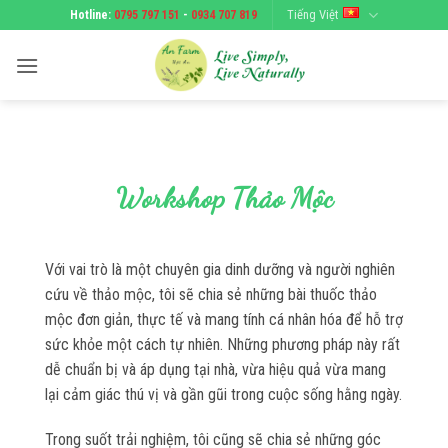
Bỏ
Tiếng Việt
Hotline:
0795 797 151
-
0934 707 819
qua
nội
dung
Workshop Thảo Mộc
Với vai trò là một chuyên gia dinh dưỡng và người nghiên
cứu về thảo mộc, tôi sẽ chia sẻ những bài thuốc thảo
mộc đơn giản, thực tế và mang tính cá nhân hóa để hỗ trợ
sức khỏe một cách tự nhiên. Những phương pháp này rất
dễ chuẩn bị và áp dụng tại nhà, vừa hiệu quả vừa mang
lại cảm giác thú vị và gần gũi trong cuộc sống hằng ngày.
Trong suốt trải nghiệm, tôi cũng sẽ chia sẻ những góc