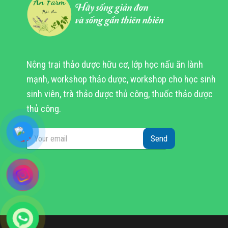
thể.
Các
tùy
chọn
Nông trại thảo dược hữu cơ, lớp học nấu ăn lành
có
mạnh, workshop thảo dược, workshop cho học sinh
thể
được
sinh viên, trà thảo dược thủ công, thuốc thảo dược
chọn
thủ công.
trên
trang
Send
sản
phẩm