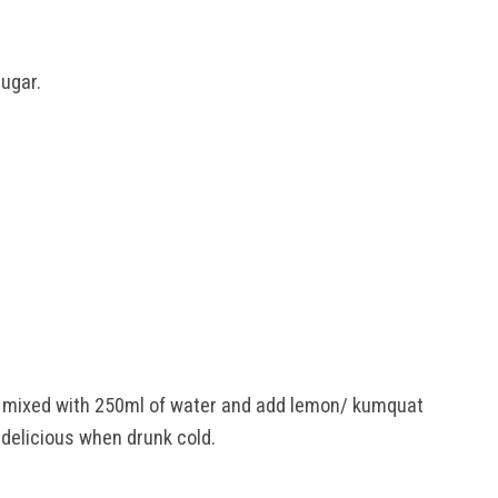
ugar.
p mixed with 250ml of water and add lemon/ kumquat
 delicious when drunk cold.