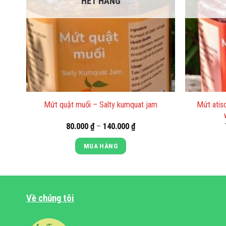
HẾT HÀNG
Mứt atis
Mứt quật muối – Salty kumquat jam
Khoảng
80.000
₫
–
140.000
₫
giá:
từ
MUA HÀNG
 ₫
80.000 ₫
đến
Sản
0 ₫
140.000 ₫
phẩm
này
Về chúng tôi
có
nhiều
biến