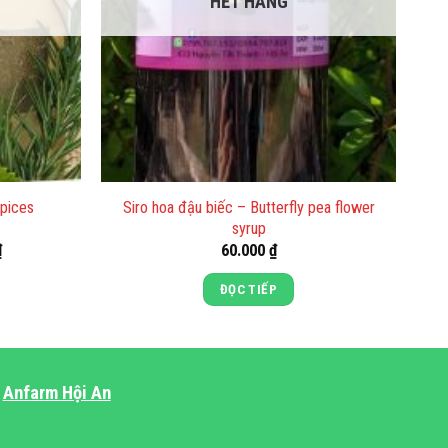
HẾT HÀNG
Siro hoa đậu biếc – Butterfly pea flower
spices
syrup
Khoảng
₫
60.000
₫
giá:
từ
ĐỌC TIẾP
50.000 ₫
đến
225.000 ₫
Anfarm Hội An