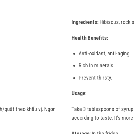
Ingredients:
Hibiscus, rock s
Health Benefits:
Anti-oxidant, anti-aging.
Rich in minerals.
Prevent thirsty.
Usage
:
h/quật theo khẩu vị. Ngon
Take 3 tablespoons of syru
according to taste. It’s more
Storage:
In the fridge.