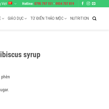
g Việt
Hotline:
0795 797 151
-
0934 707 819
E
GIÁO DỤC
TỪ ĐIỂN THẢO MỘC
NUTRITION
Hibiscus syrup
g phèn
ugar.