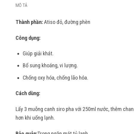
MÔ TẢ
Thành phần:
Atiso đỏ, đường phèn
Công dụng:
Giúp giải khát.
Bổ sung khoáng, vi lượng.
Chống oxy hóa, chống lão hóa.
Cách dùng:
Lấy 3 muỗng canh siro pha với 250ml nước, thêm chan
hơn khi uống lạnh.
Bảo quản:
Trong ngăn mát tủ lạnh.