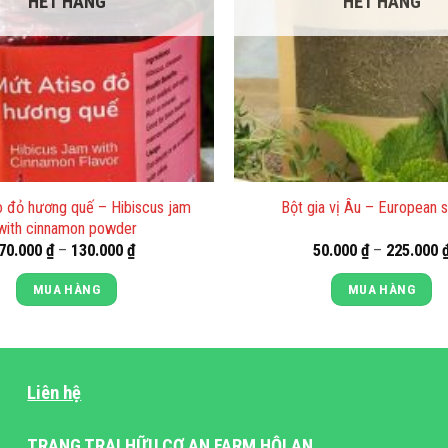
HẾT HÀNG
HẾT HÀNG
o đỏ hương quế – Hibiscus jam
Bột gia vị Âu – European 
with cinnamon powder
Khoảng
70.000
₫
–
130.000
₫
50.000
₫
–
225.000
giá:
từ
MUA HÀNG
MUA HÀNG
70.000 ₫
đến
Sản
Sản
130.000 ₫
phẩm
phẩm
này
này
Liên hệ
có
có
nhiều
nhiều
TRANG TRẠI HỮU CƠ AN FARM HỘI AN
biến
biến