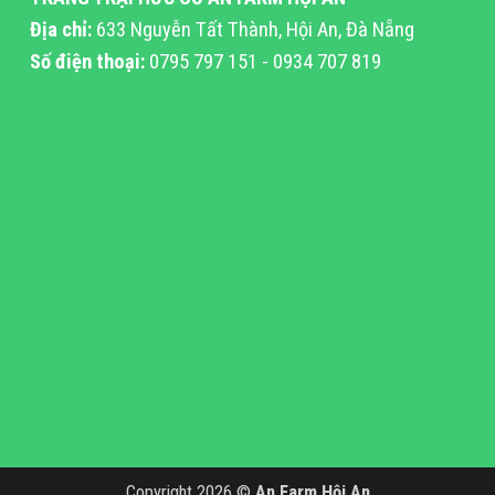
thể.
thể.
Địa chỉ:
633 Nguyễn Tất Thành, Hội An, Đà Nẵng
Các
Các
Số điện thoại:
0795 797 151 - 0934 707 819
tùy
tùy
chọn
chọn
có
có
thể
thể
được
được
chọn
chọn
trên
trên
trang
trang
sản
sản
phẩm
phẩm
Copyright 2026 ©
An Farm Hội An