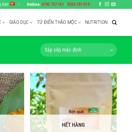
g Việt
Hotline:
0795 797 151
-
0934 707 819
E
GIÁO DỤC
TỪ ĐIỂN THẢO MỘC
NUTRITION
HẾT HÀNG