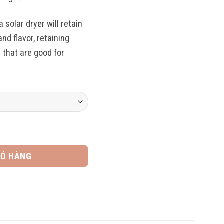
 solar dryer will retain
nd flavor, retaining
s that are good for
mbryo & stevia tea số lượng
IỎ HÀNG