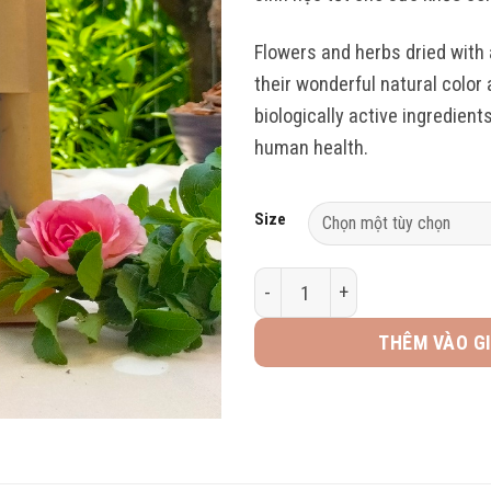
Flowers and herbs dried with a
their wonderful natural color a
biologically active ingredient
human health.
Size
Trà tim sen & cỏ ngọt - Lotus e
THÊM VÀO G