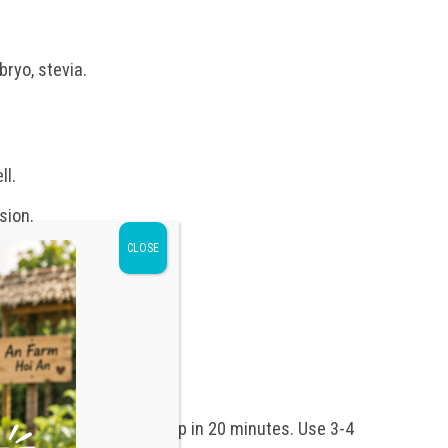
ryo, stevia.
ll.
sion.
CLOSE
ure.
l.
ml of boiling water, steep in 20 minutes. Use 3-4