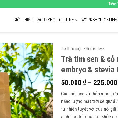
Tiếng 
GIỚI THIỆU
WORKSHOP OFFLINE
WORKSHOP ONLINE
Trà thảo mộc - Herbal teas
Trà tim sen & cỏ 
embryo & stevia 
50.000
–
225.00
₫
Các loài hoa và thảo mộc đư
năng lượng mặt trời sẽ giữ đ
tự nhiên tuyệt vời của nó, giữ
sinh học tốt cho sức khỏe co