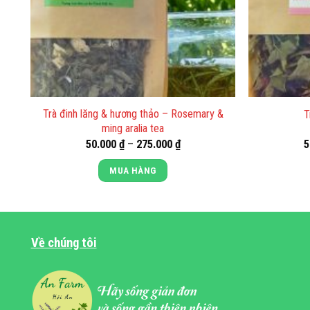
Trà đinh lăng & hương thảo – Rosemary &
T
ming aralia tea
Khoảng
50.000
₫
–
275.000
₫
5
giá:
từ
MUA HÀNG
50.000 ₫
đến
Sản
 ₫
275.000 ₫
phẩm
này
Về chúng tôi
có
nhiều
biến
thể.