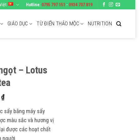
Việt
Hotline:
0795 797 151
-
0934 707 819
GIÁO DỤC
TỪ ĐIỂN THẢO MỘC
NUTRITION
ngọt – Lotus
tea
Khoảng
0
₫
giá:
ợc sấy bằng máy sấy
từ
ược màu sắc và hương vị
50.000 ₫
 lại được các hoạt chất
đến
225.000 ₫
n người