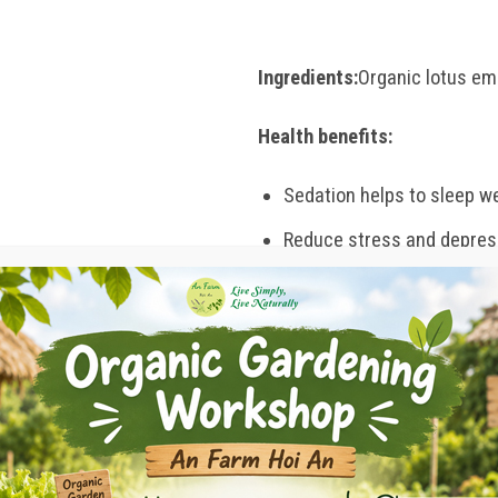
Ingredients:
Organic lotus emb
Health benefits:
Sedation helps to sleep we
Reduce stress and depres
Help cool your body.
Good for high blood press
Helps to control diabetes.
Assists with weight contro
0 phút rồi uống. Dùng 3-4
Usage:
Mix 5gr of tea with 500