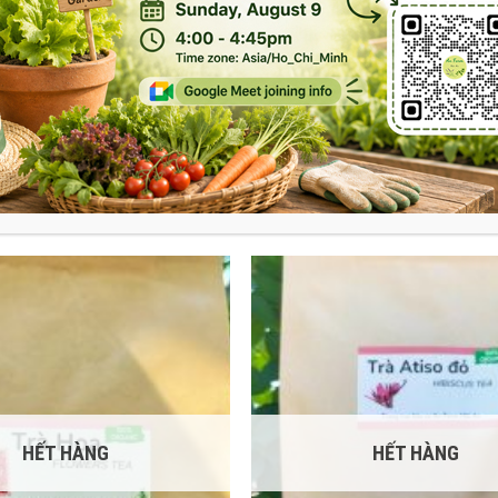
times/week.
EXP:
1 year.
HẾT HÀNG
HẾT HÀNG