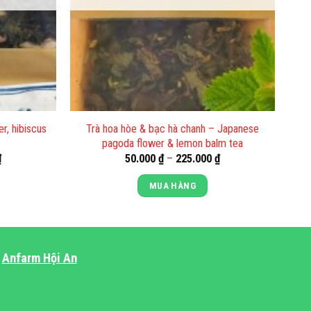
er, hibiscus
Trà hoa hòe & bạc hà chanh – Japanese
pagoda flower & lemon balm tea
Khoảng
Khoảng
₫
50.000
₫
–
225.000
₫
giá:
giá:
từ
từ
MUA HÀNG
50.000 ₫
50.000 ₫
đến
đến
Sản
225.000 ₫
225.000 ₫
phẩm
này
Anfarm Hội An
có
nhiều
biến