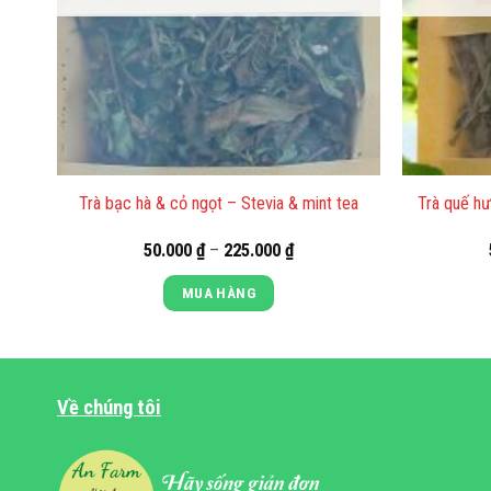
 &
Trà quế hư
Trà bạc hà & cỏ ngọt – Stevia & mint tea
Khoảng
50.000
₫
–
225.000
₫
giá:
từ
MUA HÀNG
 ₫
50.000 ₫
đến
Sản
0 ₫
225.000 ₫
phẩm
này
Về chúng tôi
có
nhiều
biến