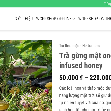
Tiến
GIỚI THIỆU
WORKSHOP OFFLINE
WORKSHOP ONLIN
Trà thảo mộc - Herbal teas
Trà gừng mật on
infused honey
50.000
–
220.00
₫
Các loài hoa và thảo mộc đ
năng lượng mặt trời sẽ giữ 
tự nhiên tuyệt vời của nó, gi
sinh học tốt cho sức khỏe c