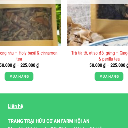
ơng nhu – Holy basil & cinnamon
Trà tía tô, atiso đỏ, gừng – Ging
tea
& perilla tea
Khoảng
50.000
₫
–
225.000
₫
50.000
₫
–
225.000
giá:
từ
MUA HÀNG
MUA HÀNG
50.000 ₫
đến
Sản
Sản
225.000 ₫
phẩm
phẩm
này
này
Liên hệ
có
có
nhiều
nhiều
TRANG TRẠI HỮU CƠ AN FARM HỘI AN
biến
biến