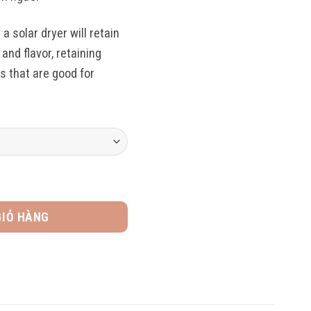
a solar dryer will retain
and flavor, retaining
ts that are good for
used honey số lượng
GIỎ HÀNG