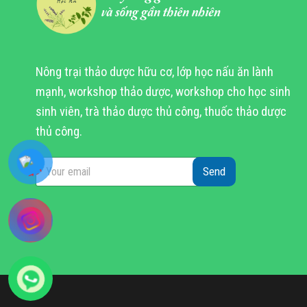
thể.
Các
tùy
chọn
Nông trại thảo dược hữu cơ, lớp học nấu ăn lành
có
mạnh, workshop thảo dược, workshop cho học sinh
thể
được
sinh viên, trà thảo dược thủ công, thuốc thảo dược
chọn
thủ công.
trên
trang
Send
sản
phẩm