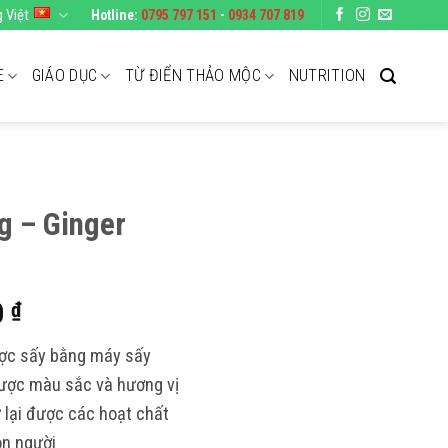
g Việt
Hotline:
0795 797 151
-
0934 707 819
E
GIÁO DỤC
TỪ ĐIỂN THẢO MỘC
NUTRITION
g – Ginger
Khoảng
0
₫
giá:
ược sấy bằng máy sấy
từ
được màu sắc và hương vị
50.000 ₫
ữ lại được các hoạt chất
đến
220.000 ₫
on người