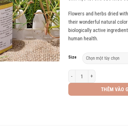
Flowers and herbs dried with 
their wonderful natural color 
biologically active ingredien
human health.
Size
Trà gừng mật ong - Ginger inf
THÊM VÀO 