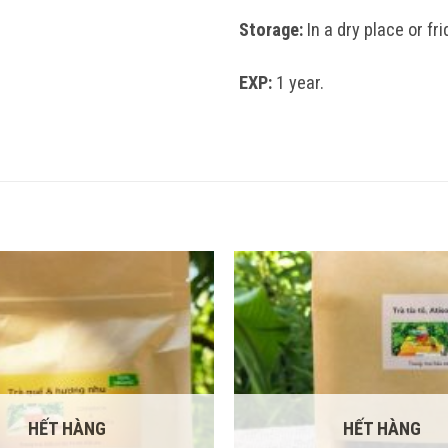
Storage:
In a dry place or fri
EXP:
1 year.
HẾT HÀNG
HẾT HÀNG