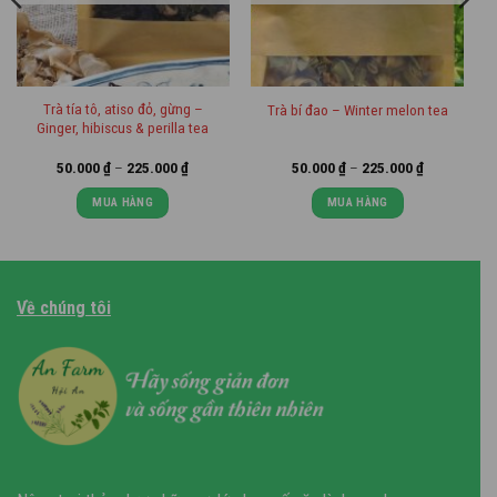
Trà tía tô, atiso đỏ, gừng –
Trà bí đao – Winter melon tea
Ginger, hibiscus & perilla tea
Khoảng
Khoảng
50.000
₫
–
225.000
₫
50.000
₫
–
225.000
₫
giá:
giá:
từ
từ
MUA HÀNG
MUA HÀNG
₫
50.000 ₫
50.000 ₫
đến
đến
Sản
Sản
0 ₫
225.000 ₫
225.000 ₫
phẩm
phẩm
này
này
có
có
Về chúng tôi
nhiều
nhiều
biến
biến
thể.
thể.
Các
Các
tùy
tùy
chọn
chọn
có
có
thể
thể