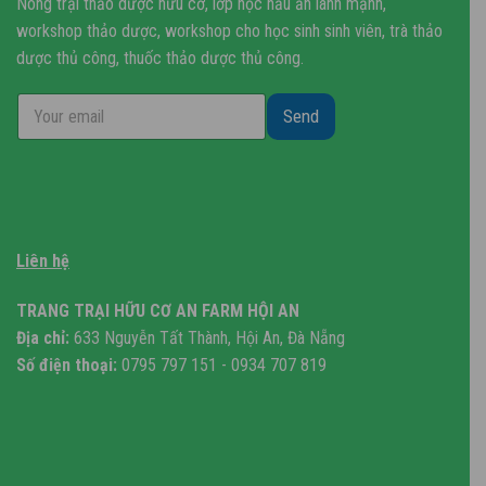
Nông trại thảo dược hữu cơ, lớp học nấu ăn lành mạnh,
được
được
workshop thảo dược, workshop cho học sinh sinh viên, trà thảo
chọn
chọn
trên
trên
dược thủ công, thuốc thảo dược thủ công.
trang
trang
sản
sản
Send
phẩm
phẩm
Liên hệ
TRANG TRẠI HỮU CƠ AN FARM HỘI AN
Địa chỉ:
633 Nguyễn Tất Thành, Hội An, Đà Nẵng
Số điện thoại:
0795 797 151 - 0934 707 819