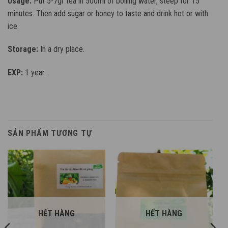
Usage:
Put 5-7gr tea in 500ml of boiling water, steep for 15
minutes. Then add sugar or honey to taste and drink hot or with
ice.
Storage:
In a dry place.
EXP:
1 year.
SẢN PHẨM TƯƠNG TỰ
HẾT HÀNG
HẾT HÀNG