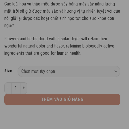
Các loài hoa và thảo mộc được sấy bằng máy sấy năng lượng
từ
mặt trời sẽ giữ được màu sắc và hương vị tự nhiên tuyệt vời của
50.000 ₫
nó, giữ lại được các hoạt chất sinh học tốt cho sức khỏe con
đến
người
275.000 ₫
Flowers and herbs dried with a solar dryer will retain their
wonderful natural color and flavor, retaining biologically active
ingredients that are good for human health.
Size
Trà atiso đỏ - Hibiscus tea số lượng
THÊM VÀO GIỎ HÀNG