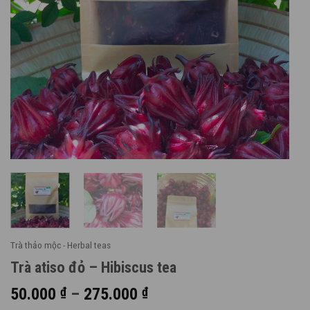
Trà thảo mộc - Herbal teas
Trà atiso đỏ – Hibiscus tea
Khoảng
50.000
₫
–
275.000
₫
giá: