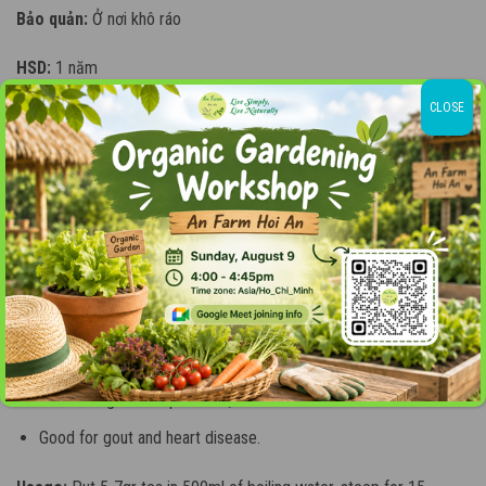
Bảo quản:
Ở nơi khô ráo
HSD:
1 năm
CLOSE
Ingredients:
100% Organic hibiscus.
Health benefits:
Rich in minerals and helps to prevent thirst.
Antioxidant, anti-aging.
Assists in weight loss.
Helps to maintain beautiful skin.
Reduce high blood pressure, cholesterol and blood fats.
Good for gout and heart disease.