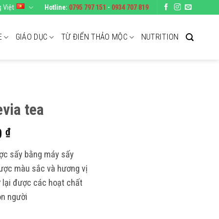
g Việt
Hotline:
0795 797 151
-
0934 707 819
E
GIÁO DỤC
TỪ ĐIỂN THẢO MỘC
NUTRITION
evia tea
Khoảng
0
₫
giá:
ược sấy bằng máy sấy
từ
được màu sắc và hương vị
50.000 ₫
ữ lại được các hoạt chất
đến
185.000 ₫
on người