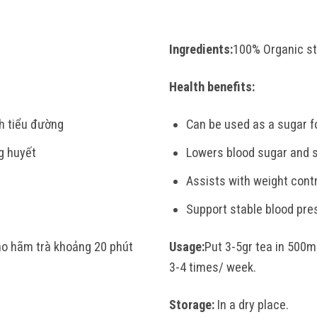
Ingredients:
100% Organic st
Health benefits:
nh tiểu đường
Can be used as a sugar fo
g huyết
Lowers blood sugar and s
Assists with weight contr
Support stable blood pre
ào hãm trà khoảng 20 phút
Usage:
Put 3-5gr tea in 500ml
3-4 times/ week.
Storage:
In a dry place.