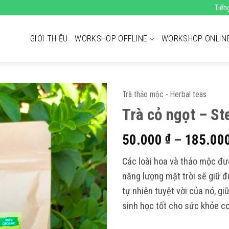
Tiến
GIỚI THIỆU
WORKSHOP OFFLINE
WORKSHOP ONLIN
Trà thảo mộc - Herbal teas
Trà cỏ ngọt – St
50.000
–
185.00
₫
Các loài hoa và thảo mộc đ
năng lượng mặt trời sẽ giữ 
tự nhiên tuyệt vời của nó, gi
sinh học tốt cho sức khỏe c