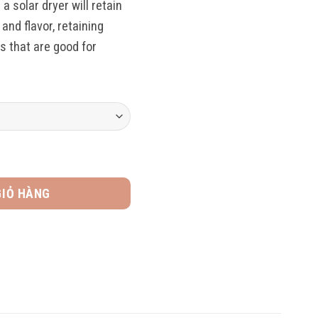
a solar dryer will retain
and flavor, retaining
ts that are good for
ợng
GIỎ HÀNG