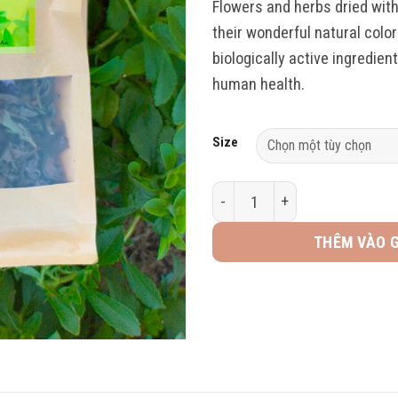
Flowers and herbs dried with 
their wonderful natural color 
biologically active ingredien
human health.
Size
Trà cỏ ngọt - Stevia tea số lư
THÊM VÀO 