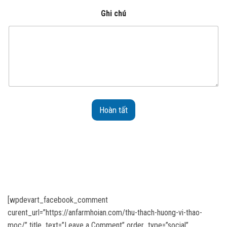
Ghi chú
Hoàn tất
[wpdevart_facebook_comment
curent_url=”https://anfarmhoian.com/thu-thach-huong-vi-thao-
moc/” title_text=”Leave a Comment” order_type=”social”