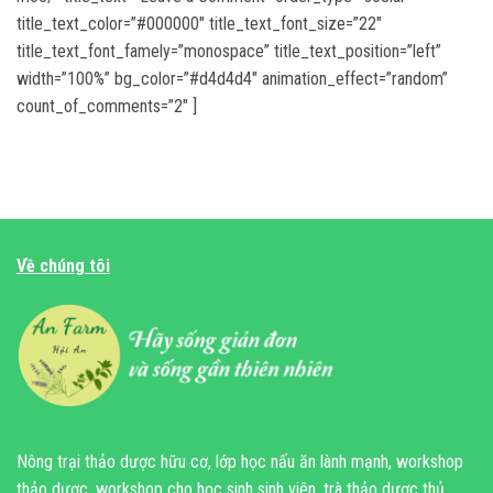
title_text_color=”#000000″ title_text_font_size=”22″
title_text_font_famely=”monospace” title_text_position=”left”
width=”100%” bg_color=”#d4d4d4″ animation_effect=”random”
count_of_comments=”2″ ]
Về chúng tôi
Nông trại thảo dược hữu cơ, lớp học nấu ăn lành mạnh, workshop
thảo dược, workshop cho học sinh sinh viên, trà thảo dược thủ