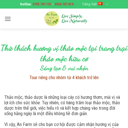
Bỏ
Tiếng Việt
Hotline:
0795 797 151
-
0934 707 819
qua
nội
dung
Thử thách hương vị thảo mộc tại trang trại
thảo mộc hữu cơ
Sáng tạo & vui nhộn
Tour riêng cho nhóm từ 4 khách trở lên
Thảo mộc, thảo dược là những loại cây có hương thơm, mùi vị và
lợi ích cho sức khỏe. Tuy nhiên, có hàng trăm loại thảo mộc, thảo
dược trên thế giới, việc hiểu rõ và kết hợp chúng vào trong đời
sống hằng ngày là một điều không hề đơn giản.
Vì vậy, An Farm sẽ cho bạn cơ hội được cảm nhận hương vị của