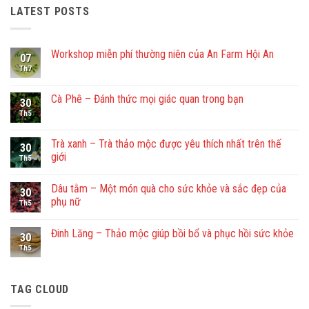
LATEST POSTS
Workshop miễn phí thường niên của An Farm Hội An
07
Th7
Không
có
bình
luận
Cà Phê – Đánh thức mọi giác quan trong bạn
30
ở
Workshop
Th5
Không
miễn
có
phí
bình
thường
luận
Trà xanh – Trà thảo mộc được yêu thích nhất trên thế
30
niên
ở
giới
của
Cà
Th5
An
Phê
Không
Farm
–
có
Hội
Đánh
Dâu tằm – Một món quà cho sức khỏe và sắc đẹp của
bình
30
An
thức
luận
phụ nữ
mọi
Th5
ở
giác
Trà
Không
quan
xanh
có
trong
Đinh Lăng – Thảo mộc giúp bồi bổ và phục hồi sức khỏe
–
bình
30
bạn
Trà
luận
Th5
Không
thảo
ở
có
mộc
Dâu
bình
được
tằm
luận
yêu
–
ở
TAG CLOUD
thích
Một
Đinh
nhất
món
Lăng
trên
quà