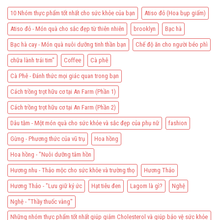
–
thế
cho
Thảo
giới
sức
10 Nhóm thực phẩm tốt nhất cho sức khỏe của bạn
Atiso đỏ (Hoa bụp giấm)
mộc
khỏe
giúp
và
bồi
Atiso đỏ - Món quà cho sắc đẹp từ thiên nhiên
brooklyn
Bạc hà
sắc
bổ
đẹp
và
của
Bạc hà cay - Món quà nuôi dưỡng tinh thần bạn
Chế độ ăn cho người béo phì
phục
phụ
hồi
nữ
sức
chữa lành trái tim"
Coffee
Cà phê
khỏe
Cà Phê - Đánh thức mọi giác quan trong bạn
Cách trồng trọt hữu cơ tại An Farm (Phần 1)
Cách trồng trọt hữu cơ tại An Farm (Phần 2)
Dâu tằm - Một món quà cho sức khỏe và sắc đẹp của phụ nữ
fashion
Gừng - Phương thức của vũ trụ
Hoa hồng
Hoa hồng - "Nuôi dưỡng tâm hồn
Hương nhu - Thảo mộc cho sức khỏe và trường thọ
Hương Thảo
Hương Thảo - "Lưu giữ ký ức
Hạt tiêu đen
Lagom là gì?
Nghệ
Nghệ - "Thầy thuốc vàng"
Những nhóm thực phẩm tốt nhất giúp giảm Cholesterol và giúp bảo vệ sức khỏe