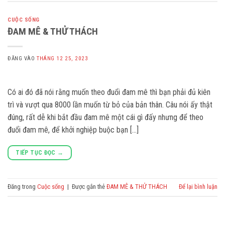
CUỘC SỐNG
ĐAM MÊ & THỬ THÁCH
ĐĂNG VÀO
THÁNG 12 25, 2023
Có ai đó đã nói rằng muốn theo đuổi đam mê thì bạn phải đủ kiên
trì và vượt qua 8000 lần muốn từ bỏ của bản thân. Câu nói ấy thật
đúng, rất dễ khi bắt đầu đam mê một cái gì đấy nhưng để theo
đuổi đam mê, để khởi nghiệp buộc bạn […]
TIẾP TỤC ĐỌC
→
Đăng trong
Cuộc sống
|
Được gắn thẻ
ĐAM MÊ & THỬ THÁCH
Để lại bình luận