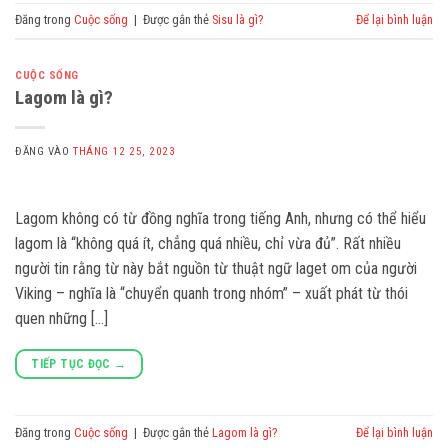
Đăng trong
Cuộc sống
|
Được gắn thẻ
Sisu là gì?
Để lại bình luận
CUỘC SỐNG
Lagom là gì?
ĐĂNG VÀO
THÁNG 12 25, 2023
Lagom không có từ đồng nghĩa trong tiếng Anh, nhưng có thể hiểu
lagom là “không quá ít, chẳng quá nhiều, chỉ vừa đủ”. Rất nhiều
người tin rằng từ này bắt nguồn từ thuật ngữ laget om của người
Viking – nghĩa là “chuyển quanh trong nhóm” – xuất phát từ thói
quen những […]
TIẾP TỤC ĐỌC
→
Đăng trong
Cuộc sống
|
Được gắn thẻ
Lagom là gì?
Để lại bình luận