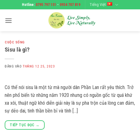
Bỏ
Tiếng Việt
Hotline:
0795 797 151
-
0934 707 819
qua
nội
dung
CUỘC SỐNG
Sisu là gì?
ĐĂNG VÀO
THÁNG 12 25, 2023
Có thể nói sisu là một từ mà người dân Phần Lan rất yêu thích. Trở
nên phổ biến từ những năm 1920 nhưng có nguồn gốc từ quá khứ
xa xôi, thuật ngữ khó diễn giải này là sự pha trộn của lòng can đảm,
sự dẻo dai, tinh thần bền bỉ và tính […]
TIẾP TỤC ĐỌC
→