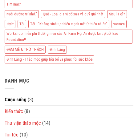
Tim mạch
nuôi dưỡng trí nhớ."
Quế - Loại gia vị cổ xưa và quý giá nhất
Sisu là gì?
style
Tỏi
Tỏi - "Kháng sinh tự nhiên mạnh mẽ từ thiên nhiên"
women
Workshop miễn phí thường niên của An Farm Hội An được tài trợ bởi Exo
Foundation!!
ĐAM MÊ & THỬ THÁCH
Đinh Lăng
Đinh Lăng - Thảo mộc giúp bồi bổ và phục hồi sức khỏe
DANH MỤC
Cuộc sống
(3)
Kiến thức
(8)
Thư viện thảo mộc
(14)
Tin tức
(10)